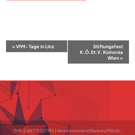
V
«
VfM- Tage in Linz
Stiftungsfest
K.Ö.St.V. Koinonia
e
Wien
»
r
a
n
s
t
a
l
ZVR-Zahl 713027194 | Vereinsvorstand Barbara Plöchl-
t