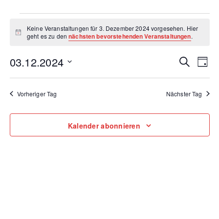
V
Keine Veranstaltungen für 3. Dezember 2024 vorgesehen. Hier
H
geht es zu den
nächsten bevorstehenden Veranstaltungen
.
i
e
n
03.12.2024
V
V
w
Suche
Tag
e
i
D
e
r
s
e
a
r
Vorheriger Tag
Nächster Tag
t
a
r
a
u
m
n
Kalender abonnieren
a
w
n
s
ä
h
n
t
l
s
a
e
s
n
l
t
.
t
t