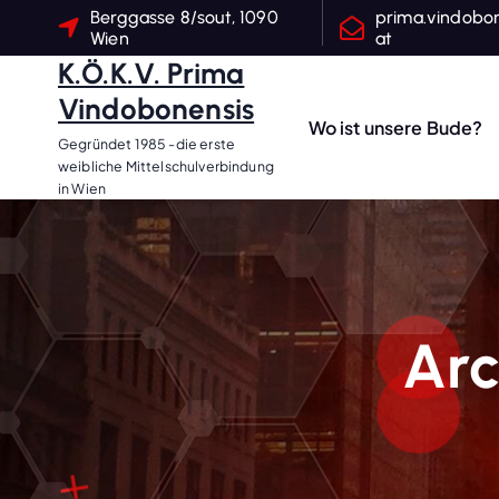
S
Berggasse 8/sout, 1090
prima.vindobo
Wien
at
p
K.Ö.K.V. Prima
r
Vindobonensis
i
Wo ist unsere Bude?
n
Gegründet 1985 -die erste
g
weibliche Mittelschulverbindung
in Wien
e
z
u
m
I
Arc
n
h
a
l
t