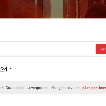
Ver
024
ür 8. Dezember 2024 vorgesehen. Hier geht es zu den
nächsten bev
H
i
n
w